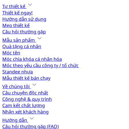
Tự thiết kế
Thiết kế ngay!
Hướng dẫn sử dụng
Mẹo thiết kế
Câu hỏi thường gặp
Mẫu sản phẩm
Quà tặng cá nhân
Móc tên
Móc chìa khóa cá nhân hóa
Móc theo yêu cầu công ty / tổ chức
Standee nhựa
Mẫu thiết kế bán chạy
Về chúng tôi
Câu chuyện độc nhất
Công nghệ & quy trình
Cam kết chất lượng
Nhận xét khách hàng
Hướng dẫn
Câu hỏi thường gặp (FAQ)