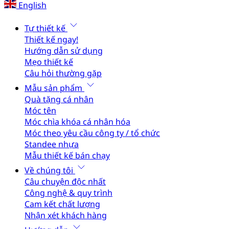
English
Tự thiết kế
Thiết kế ngay!
Hướng dẫn sử dụng
Mẹo thiết kế
Câu hỏi thường gặp
Mẫu sản phẩm
Quà tặng cá nhân
Móc tên
Móc chìa khóa cá nhân hóa
Móc theo yêu cầu công ty / tổ chức
Standee nhựa
Mẫu thiết kế bán chạy
Về chúng tôi
Câu chuyện độc nhất
Công nghệ & quy trình
Cam kết chất lượng
Nhận xét khách hàng