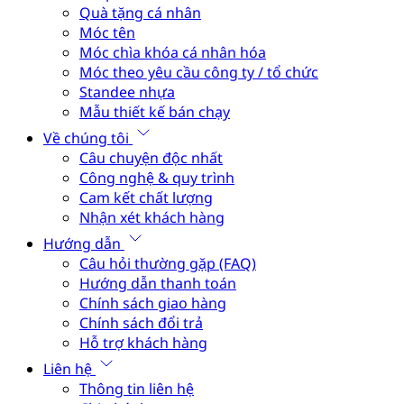
Quà tặng cá nhân
Móc tên
Móc chìa khóa cá nhân hóa
Móc theo yêu cầu công ty / tổ chức
Standee nhựa
Mẫu thiết kế bán chạy
Về chúng tôi
Câu chuyện độc nhất
Công nghệ & quy trình
Cam kết chất lượng
Nhận xét khách hàng
Hướng dẫn
Câu hỏi thường gặp (FAQ)
Hướng dẫn thanh toán
Chính sách giao hàng
Chính sách đổi trả
Hỗ trợ khách hàng
Liên hệ
Thông tin liên hệ