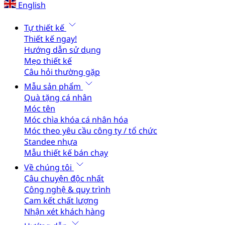
English
Tự thiết kế
Thiết kế ngay!
Hướng dẫn sử dụng
Mẹo thiết kế
Câu hỏi thường gặp
Mẫu sản phẩm
Quà tặng cá nhân
Móc tên
Móc chìa khóa cá nhân hóa
Móc theo yêu cầu công ty / tổ chức
Standee nhựa
Mẫu thiết kế bán chạy
Về chúng tôi
Câu chuyện độc nhất
Công nghệ & quy trình
Cam kết chất lượng
Nhận xét khách hàng