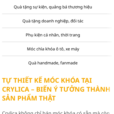
Quà tặng sự kiện, quảng bá thương hiệu
Quà tặng doanh nghiệp, đối tác
Phụ kiện cá nhân, thời trang
Móc chìa khóa ô tô, xe máy
Quà handmade, fanmade
TỰ THIẾT KẾ MÓC KHÓA TẠI
CRYLICA – BIẾN Ý TƯỞNG THÀNH
SẢN PHẨM THẬ
T
Crylica không chỉ bán móc khóa có sẵn mà còn