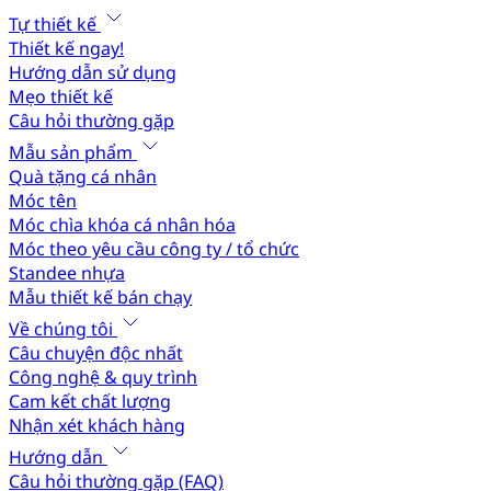
Tự thiết kế
Thiết kế ngay!
Hướng dẫn sử dụng
Mẹo thiết kế
Câu hỏi thường gặp
Mẫu sản phẩm
Quà tặng cá nhân
Móc tên
Móc chìa khóa cá nhân hóa
Móc theo yêu cầu công ty / tổ chức
Standee nhựa
Mẫu thiết kế bán chạy
Về chúng tôi
Câu chuyện độc nhất
Công nghệ & quy trình
Cam kết chất lượng
Nhận xét khách hàng
Hướng dẫn
Câu hỏi thường gặp (FAQ)