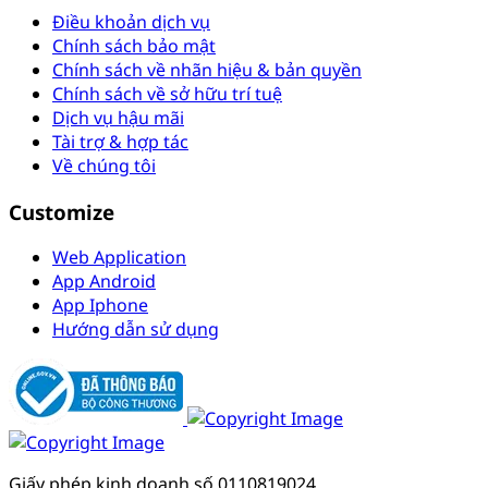
Điều khoản dịch vụ
Chính sách bảo mật
Chính sách về nhãn hiệu & bản quyền
Chính sách về sở hữu trí tuệ
Dịch vụ hậu mãi
Tài trợ & hợp tác
Về chúng tôi
Customize
Web Application
App Android
App Iphone
Hướng dẫn sử dụng
Giấy phép kinh doanh số 0110819024