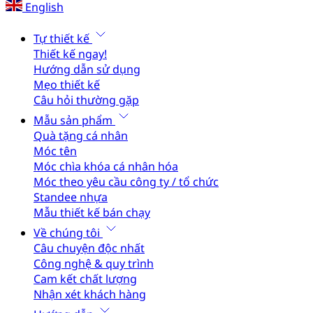
English
Tự thiết kế
Thiết kế ngay!
Hướng dẫn sử dụng
Mẹo thiết kế
Câu hỏi thường gặp
Mẫu sản phẩm
Quà tặng cá nhân
Móc tên
Móc chìa khóa cá nhân hóa
Móc theo yêu cầu công ty / tổ chức
Standee nhựa
Mẫu thiết kế bán chạy
Về chúng tôi
Câu chuyện độc nhất
Công nghệ & quy trình
Cam kết chất lượng
Nhận xét khách hàng