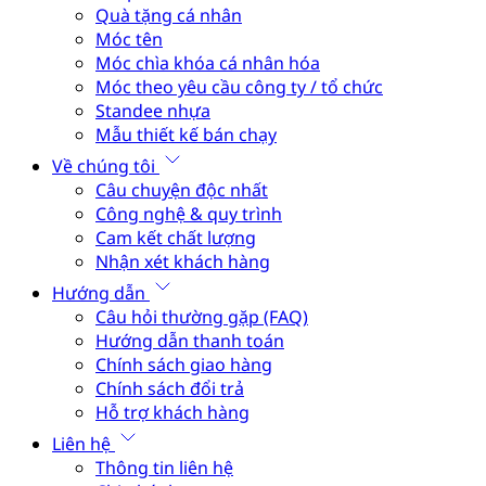
Quà tặng cá nhân
Móc tên
Móc chìa khóa cá nhân hóa
Móc theo yêu cầu công ty / tổ chức
Standee nhựa
Mẫu thiết kế bán chạy
Về chúng tôi
Câu chuyện độc nhất
Công nghệ & quy trình
Cam kết chất lượng
Nhận xét khách hàng
Hướng dẫn
Câu hỏi thường gặp (FAQ)
Hướng dẫn thanh toán
Chính sách giao hàng
Chính sách đổi trả
Hỗ trợ khách hàng
Liên hệ
Thông tin liên hệ