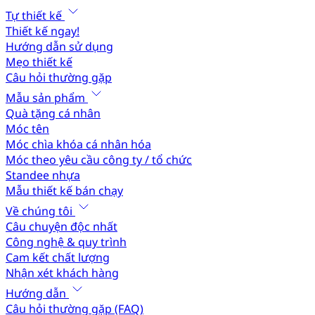
Tự thiết kế
Thiết kế ngay!
Hướng dẫn sử dụng
Mẹo thiết kế
Câu hỏi thường gặp
Mẫu sản phẩm
Quà tặng cá nhân
Móc tên
Móc chìa khóa cá nhân hóa
Móc theo yêu cầu công ty / tổ chức
Standee nhựa
Mẫu thiết kế bán chạy
Về chúng tôi
Câu chuyện độc nhất
Công nghệ & quy trình
Cam kết chất lượng
Nhận xét khách hàng
Hướng dẫn
Câu hỏi thường gặp (FAQ)