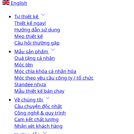
English
Tự thiết kế
Thiết kế ngay!
Hướng dẫn sử dụng
Mẹo thiết kế
Câu hỏi thường gặp
Mẫu sản phẩm
Quà tặng cá nhân
Móc tên
Móc chìa khóa cá nhân hóa
Móc theo yêu cầu công ty / tổ chức
Standee nhựa
Mẫu thiết kế bán chạy
Về chúng tôi
Câu chuyện độc nhất
Công nghệ & quy trình
Cam kết chất lượng
Nhận xét khách hàng