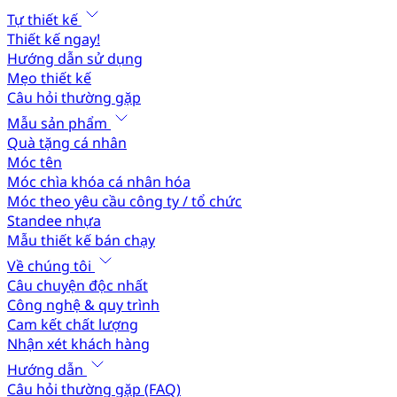
Tự thiết kế
Thiết kế ngay!
Hướng dẫn sử dụng
Mẹo thiết kế
Câu hỏi thường gặp
Mẫu sản phẩm
Quà tặng cá nhân
Móc tên
Móc chìa khóa cá nhân hóa
Móc theo yêu cầu công ty / tổ chức
Standee nhựa
Mẫu thiết kế bán chạy
Về chúng tôi
Câu chuyện độc nhất
Công nghệ & quy trình
Cam kết chất lượng
Nhận xét khách hàng
Hướng dẫn
Câu hỏi thường gặp (FAQ)