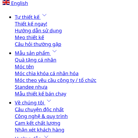
English
Tự thiết kế
Thiết kế ngay!
Hướng dẫn sử dụng
Mẹo thiết kế
Câu hỏi thường gặp
Mẫu sản phẩm
Quà tặng cá nhân
Móc tên
Móc chìa khóa cá nhân hóa
Móc theo yêu cầu công ty / tổ chức
Standee nhựa
Mẫu thiết kế bán chạy
Về chúng tôi
Câu chuyện độc nhất
Công nghệ & quy trình
Cam kết chất lượng
Nhận xét khách hàng