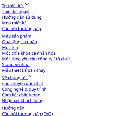
Tự thiết kế
Thiết kế ngay!
Hướng dẫn sử dụng
Mẹo thiết kế
Câu hỏi thường gặp
Mẫu sản phẩm
Quà tặng cá nhân
Móc tên
Móc chìa khóa cá nhân hóa
Móc theo yêu cầu công ty / tổ chức
Standee nhựa
Mẫu thiết kế bán chạy
Về chúng tôi
Câu chuyện độc nhất
Công nghệ & quy trình
Cam kết chất lượng
Nhận xét khách hàng
Hướng dẫn
Câu hỏi thường gặp (FAQ)