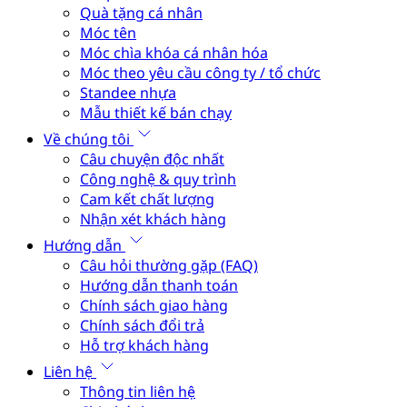
Quà tặng cá nhân
Móc tên
Móc chìa khóa cá nhân hóa
Móc theo yêu cầu công ty / tổ chức
Standee nhựa
Mẫu thiết kế bán chạy
Về chúng tôi
Câu chuyện độc nhất
Công nghệ & quy trình
Cam kết chất lượng
Nhận xét khách hàng
Hướng dẫn
Câu hỏi thường gặp (FAQ)
Hướng dẫn thanh toán
Chính sách giao hàng
Chính sách đổi trả
Hỗ trợ khách hàng
Liên hệ
Thông tin liên hệ