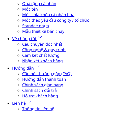
Quà tặng cá nhân
Móc tên
Móc chìa khóa cá nhân hóa
Móc theo yêu cầu công ty / tổ chức
Standee nhựa
Mẫu thiết kế bán chạy
Về chúng tôi
Câu chuyện độc nhất
Công nghệ & quy trình
Cam kết chất lượng
Nhận xét khách hàng
Hướng dẫn
Câu hỏi thường gặp (FAQ)
Hướng dẫn thanh toán
Chính sách giao hàng
Chính sách đổi trả
Hỗ trợ khách hàng
Liên hệ
Thông tin liên hệ