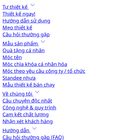
Tự thiết kế
Thiết kế ngay!
Hướng dẫn sử dụng
Mẹo thiết kế
Câu hỏi thường gặp
Mẫu sản phẩm
Quà tặng cá nhân
Móc tên
Móc chìa khóa cá nhân hóa
Móc theo yêu cầu công ty / tổ chức
Standee nhựa
Mẫu thiết kế bán chạy
Về chúng tôi
Câu chuyện độc nhất
Công nghệ & quy trình
Cam kết chất lượng
Nhận xét khách hàng
Hướng dẫn
Câu hỏi thường gặp (FAQ)