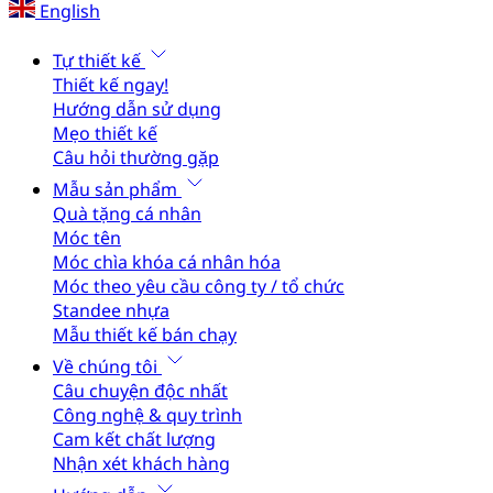
English
Tự thiết kế
Thiết kế ngay!
Hướng dẫn sử dụng
Mẹo thiết kế
Câu hỏi thường gặp
Mẫu sản phẩm
Quà tặng cá nhân
Móc tên
Móc chìa khóa cá nhân hóa
Móc theo yêu cầu công ty / tổ chức
Standee nhựa
Mẫu thiết kế bán chạy
Về chúng tôi
Câu chuyện độc nhất
Công nghệ & quy trình
Cam kết chất lượng
Nhận xét khách hàng