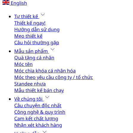
English
Tự thiết kế
Thiết kế ngay!
Hướng dẫn sử dụng
Mẹo thiết kế
Câu hỏi thường gặp
Mẫu sản phẩm
Quà tặng cá nhân
Móc tên
Móc chìa khóa cá nhân hóa
Móc theo yêu cầu công ty / tổ chức
Standee nhựa
Mẫu thiết kế bán chạy
Về chúng tôi
Câu chuyện độc nhất
Công nghệ & quy trình
Cam kết chất lượng
Nhận xét khách hàng