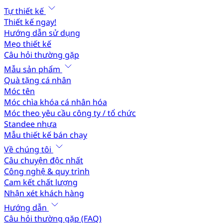
Tự thiết kế
Thiết kế ngay!
Hướng dẫn sử dụng
Mẹo thiết kế
Câu hỏi thường gặp
Mẫu sản phẩm
Quà tặng cá nhân
Móc tên
Móc chìa khóa cá nhân hóa
Móc theo yêu cầu công ty / tổ chức
Standee nhựa
Mẫu thiết kế bán chạy
Về chúng tôi
Câu chuyện độc nhất
Công nghệ & quy trình
Cam kết chất lượng
Nhận xét khách hàng
Hướng dẫn
Câu hỏi thường gặp (FAQ)