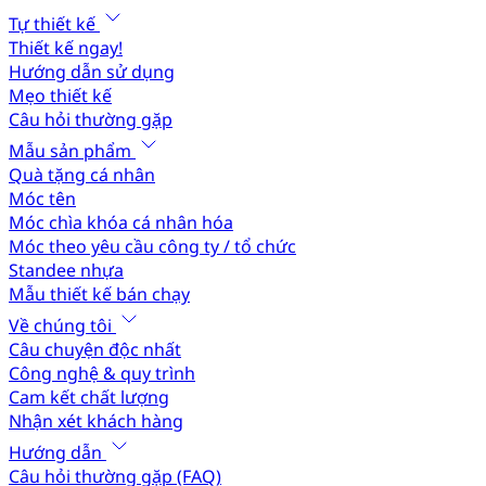
Tự thiết kế
Thiết kế ngay!
Hướng dẫn sử dụng
Mẹo thiết kế
Câu hỏi thường gặp
Mẫu sản phẩm
Quà tặng cá nhân
Móc tên
Móc chìa khóa cá nhân hóa
Móc theo yêu cầu công ty / tổ chức
Standee nhựa
Mẫu thiết kế bán chạy
Về chúng tôi
Câu chuyện độc nhất
Công nghệ & quy trình
Cam kết chất lượng
Nhận xét khách hàng
Hướng dẫn
Câu hỏi thường gặp (FAQ)