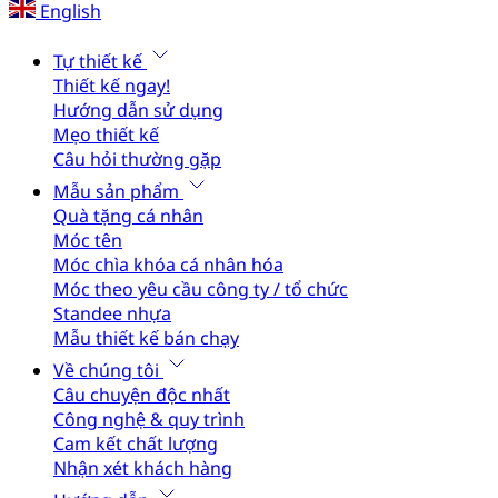
English
Tự thiết kế
Thiết kế ngay!
Hướng dẫn sử dụng
Mẹo thiết kế
Câu hỏi thường gặp
Mẫu sản phẩm
Quà tặng cá nhân
Móc tên
Móc chìa khóa cá nhân hóa
Móc theo yêu cầu công ty / tổ chức
Standee nhựa
Mẫu thiết kế bán chạy
Về chúng tôi
Câu chuyện độc nhất
Công nghệ & quy trình
Cam kết chất lượng
Nhận xét khách hàng