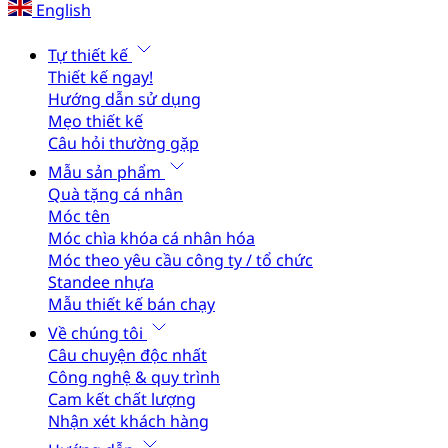
English
Tự thiết kế
Thiết kế ngay!
Hướng dẫn sử dụng
Mẹo thiết kế
Câu hỏi thường gặp
Mẫu sản phẩm
Quà tặng cá nhân
Móc tên
Móc chìa khóa cá nhân hóa
Móc theo yêu cầu công ty / tổ chức
Standee nhựa
Mẫu thiết kế bán chạy
Về chúng tôi
Câu chuyện độc nhất
Công nghệ & quy trình
Cam kết chất lượng
Nhận xét khách hàng