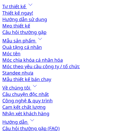
Tự thiết kế
Thiết kế ngay!
Hướng dẫn sử dụng
Mẹo thiết kế
Câu hỏi thường gặp
Mẫu sản phẩm
Quà tặng cá nhân
Móc tên
Móc chìa khóa cá nhân hóa
Móc theo yêu cầu công ty / tổ chức
Standee nhựa
Mẫu thiết kế bán chạy
Về chúng tôi
Câu chuyện độc nhất
Công nghệ & quy trình
Cam kết chất lượng
Nhận xét khách hàng
Hướng dẫn
Câu hỏi thường gặp (FAQ)