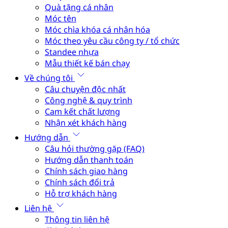
Quà tặng cá nhân
Móc tên
Móc chìa khóa cá nhân hóa
Móc theo yêu cầu công ty / tổ chức
Standee nhựa
Mẫu thiết kế bán chạy
Về chúng tôi
Câu chuyện độc nhất
Công nghệ & quy trình
Cam kết chất lượng
Nhận xét khách hàng
Hướng dẫn
Câu hỏi thường gặp (FAQ)
Hướng dẫn thanh toán
Chính sách giao hàng
Chính sách đổi trả
Hỗ trợ khách hàng
Liên hệ
Thông tin liên hệ