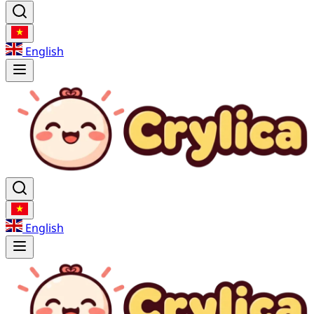
English
English