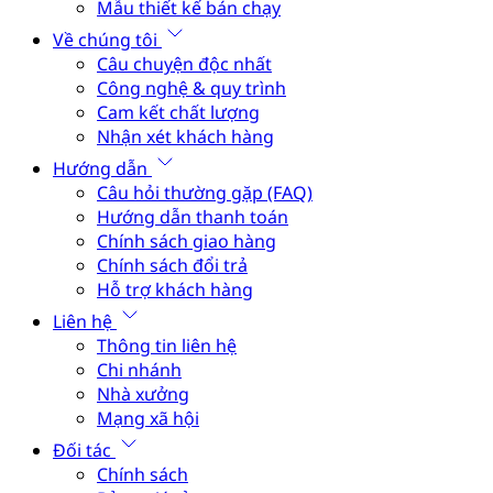
Mẫu thiết kế bán chạy
Về chúng tôi
Câu chuyện độc nhất
Công nghệ & quy trình
Cam kết chất lượng
Nhận xét khách hàng
Hướng dẫn
Câu hỏi thường gặp (FAQ)
Hướng dẫn thanh toán
Chính sách giao hàng
Chính sách đổi trả
Hỗ trợ khách hàng
Liên hệ
Thông tin liên hệ
Chi nhánh
Nhà xưởng
Mạng xã hội
Đối tác
Chính sách