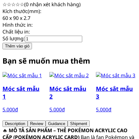
☆
☆
☆
☆
☆
(
0
nhận xét khách hàng)
Kích thước(mm):
60 x 90 x 2.7
Hình thức in:
Chất liệu in:
Số lượng:
Thêm vào giỏ
Bạn sẽ muốn mua thêm
Móc sắt mẫu
Móc sắt mẫu
Móc sắt mẫu
1
2
3
5.000
đ
5.000
đ
5.000
đ
Description
Review
Guidance
Shipment
🔥
MÔ TẢ SẢN PHẨM – THẺ POKÉMON ACRYLIC CAO
CẤP (POKÉMON ACRYLIC CARD)
Bạn là fan Pokémon và