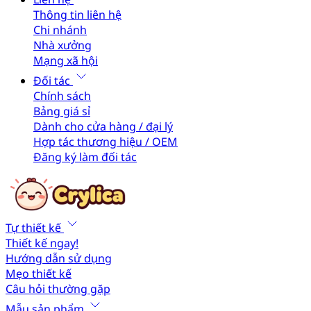
Thông tin liên hệ
Chi nhánh
Nhà xưởng
Mạng xã hội
Đối tác
Chính sách
Bảng giá sỉ
Dành cho cửa hàng / đại lý
Hợp tác thương hiệu / OEM
Đăng ký làm đối tác
Tự thiết kế
Thiết kế ngay!
Hướng dẫn sử dụng
Mẹo thiết kế
Câu hỏi thường gặp
Mẫu sản phẩm