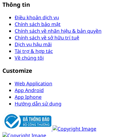
Thông tin
Điều khoản dịch vụ
Chính sách bảo mật
Chính sách về nhãn hiệu & bản quyền
Chính sách về sở hữu trí tuệ
Dịch vụ hậu mãi
Tài trợ & hợp tác
Về chúng tôi
Customize
Web Application
App Android
App Iphone
Hướng dẫn sử dụng