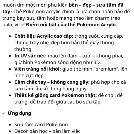
muốn tìm một món phụ kiện
bền – đẹp – sưu tầm đã
tay
? Thẻ Pokémon acrylic chính là lựa chọn hoàn hảo để
trưng bày, sưu tầm hoặc mang theo làm charm treo
balo, ví. ✅
Điểm nổi bật của thẻ Pokémon Acrylic
Chất liệu Acrylic cao cấp:
trong suốt, cứng cáp,
chống trầy nhẹ, đẹp hơn hẳn thẻ giấy thông
thường.
In UV sắc nét:
màu lên đậm – tươi – không phai,
giữ hình Pokémon sống động như 3D.
Viền trắng nổi khối:
giúp thẻ nhìn “premium”, lên
hình cực đẹp.
Cầm chắc tay – không cong gãy:
phù hợp cho cả
sưu tầm lẫn sử dụng hàng ngày.
Thiết kế giống card Pokémon thật:
dễ chơi, dễ
trưng, dễ trao đổi giữa các bộ sưu tập.
✅
Ứng dụng
Sưu tầm card Pokémon
Decor bàn học – bàn làm việc