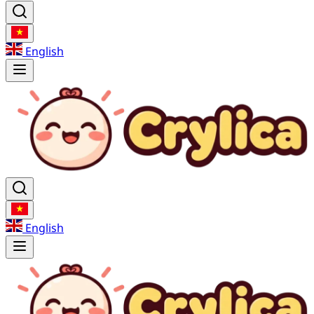
English
English