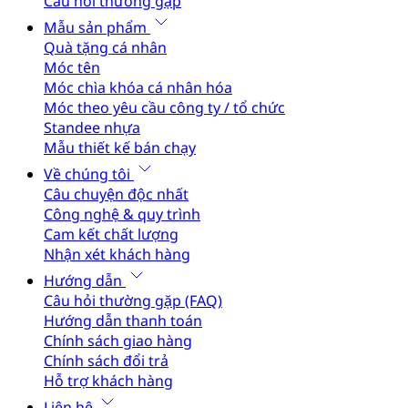
Câu hỏi thường gặp
Mẫu sản phẩm
Quà tặng cá nhân
Móc tên
Móc chìa khóa cá nhân hóa
Móc theo yêu cầu công ty / tổ chức
Standee nhựa
Mẫu thiết kế bán chạy
Về chúng tôi
Câu chuyện độc nhất
Công nghệ & quy trình
Cam kết chất lượng
Nhận xét khách hàng
Hướng dẫn
Câu hỏi thường gặp (FAQ)
Hướng dẫn thanh toán
Chính sách giao hàng
Chính sách đổi trả
Hỗ trợ khách hàng
Liên hệ