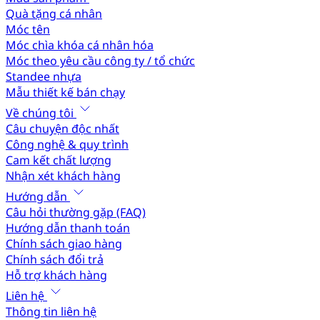
Quà tặng cá nhân
Móc tên
Móc chìa khóa cá nhân hóa
Móc theo yêu cầu công ty / tổ chức
Standee nhựa
Mẫu thiết kế bán chạy
Về chúng tôi
Câu chuyện độc nhất
Công nghệ & quy trình
Cam kết chất lượng
Nhận xét khách hàng
Hướng dẫn
Câu hỏi thường gặp (FAQ)
Hướng dẫn thanh toán
Chính sách giao hàng
Chính sách đổi trả
Hỗ trợ khách hàng
Liên hệ
Thông tin liên hệ