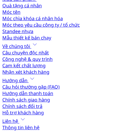
Quà tặng cá nhân
Móc tên
Móc chìa khóa cá nhân hóa
Móc theo yêu cầu công ty / tổ chức
Standee nhựa
Mẫu thiết kế bán chạy
Về chúng tôi
Câu chuyện độc nhất
Công nghệ & quy trình
Cam kết chất lượng
Nhận xét khách hàng
Hướng dẫn
Câu hỏi thường gặp (FAQ)
Hướng dẫn thanh toán
Chính sách giao hàng
Chính sách đổi trả
Hỗ trợ khách hàng
Liên hệ
Thông tin liên hệ