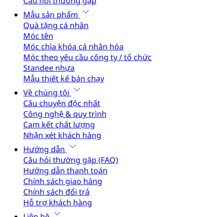
Câu hỏi thường gặp
Mẫu sản phẩm
Quà tặng cá nhân
Móc tên
Móc chìa khóa cá nhân hóa
Móc theo yêu cầu công ty / tổ chức
Standee nhựa
Mẫu thiết kế bán chạy
Về chúng tôi
Câu chuyện độc nhất
Công nghệ & quy trình
Cam kết chất lượng
Nhận xét khách hàng
Hướng dẫn
Câu hỏi thường gặp (FAQ)
Hướng dẫn thanh toán
Chính sách giao hàng
Chính sách đổi trả
Hỗ trợ khách hàng
Liên hệ