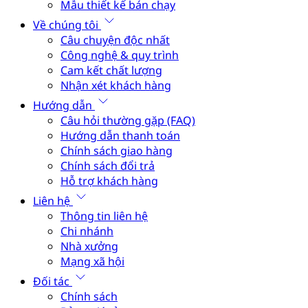
Mẫu thiết kế bán chạy
Về chúng tôi
Câu chuyện độc nhất
Công nghệ & quy trình
Cam kết chất lượng
Nhận xét khách hàng
Hướng dẫn
Câu hỏi thường gặp (FAQ)
Hướng dẫn thanh toán
Chính sách giao hàng
Chính sách đổi trả
Hỗ trợ khách hàng
Liên hệ
Thông tin liên hệ
Chi nhánh
Nhà xưởng
Mạng xã hội
Đối tác
Chính sách