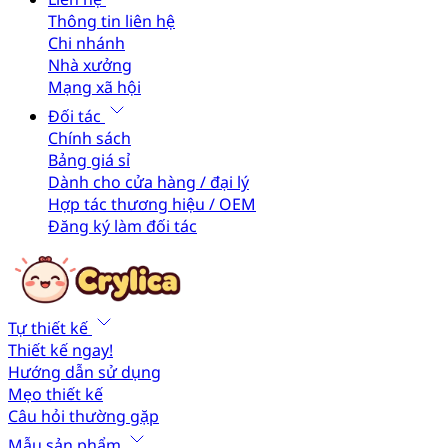
Thông tin liên hệ
Chi nhánh
Nhà xưởng
Mạng xã hội
Đối tác
Chính sách
Bảng giá sỉ
Dành cho cửa hàng / đại lý
Hợp tác thương hiệu / OEM
Đăng ký làm đối tác
Tự thiết kế
Thiết kế ngay!
Hướng dẫn sử dụng
Mẹo thiết kế
Câu hỏi thường gặp
Mẫu sản phẩm