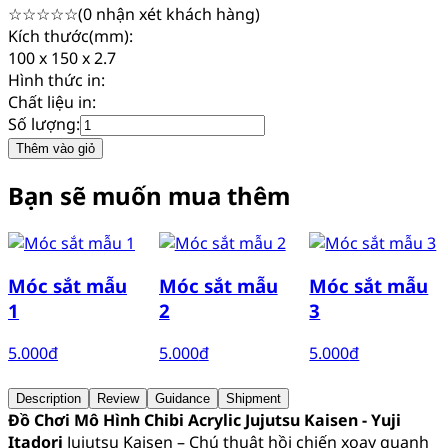
☆
☆
☆
☆
☆
(
0
nhận xét khách hàng)
Kích thước(mm):
100 x 150 x 2.7
Hình thức in:
Chất liệu in:
Số lượng:
Thêm vào giỏ
Bạn sẽ muốn mua thêm
Móc sắt mẫu
Móc sắt mẫu
Móc sắt mẫu
1
2
3
5.000
đ
5.000
đ
5.000
đ
Description
Review
Guidance
Shipment
Đồ Chơi Mô Hình Chibi Acrylic Jujutsu Kaisen - Yuji
Itadori
Jujutsu Kaisen – Chú thuật hồi chiến xoay quanh