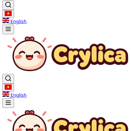
English
English