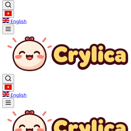
English
English