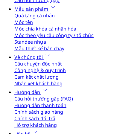
Câu hỏi thường gặp
Mẫu sản phẩm
Quà tặng cá nhân
Móc tên
Móc chìa khóa cá nhân hóa
Móc theo yêu cầu công ty / tổ chức
Standee nhựa
Mẫu thiết kế bán chạy
Về chúng tôi
Câu chuyện độc nhất
Công nghệ & quy trình
Cam kết chất lượng
Nhận xét khách hàng
Hướng dẫn
Câu hỏi thường gặp (FAQ)
Hướng dẫn thanh toán
Chính sách giao hàng
Chính sách đổi trả
Hỗ trợ khách hàng
Liên hệ