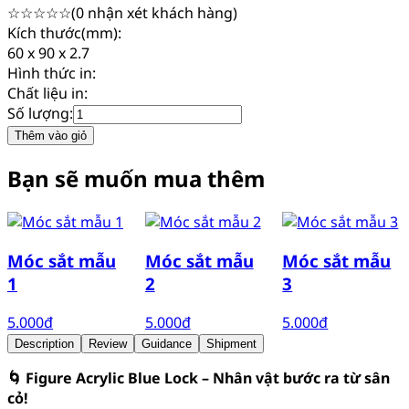
☆
☆
☆
☆
☆
(
0
nhận xét khách hàng)
Kích thước(mm):
60 x 90 x 2.7
Hình thức in:
Chất liệu in:
Số lượng:
Thêm vào giỏ
Bạn sẽ muốn mua thêm
Móc sắt mẫu
Móc sắt mẫu
Móc sắt mẫu
1
2
3
5.000
đ
5.000
đ
5.000
đ
Description
Review
Guidance
Shipment
🌀 Figure Acrylic Blue Lock – Nhân vật bước ra từ sân
cỏ!