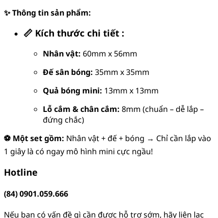
✨ Thông tin sản phẩm:
📏 Kích thước chi tiết :
Nhân vật:
60mm x 56mm
Đế sân bóng:
35mm x 35mm
Quả bóng mini:
13mm x 13mm
Lỗ cắm & chân cắm:
8mm (chuẩn – dễ lắp –
đứng chắc)
⚽ Một set gồm:
Nhân vật + đế + bóng → Chỉ cần lắp vào
1 giây là có ngay mô hình mini cực ngầu!
Hotline
(84) 0901.059.666
Nếu bạn có vấn đề gì cần được hỗ trợ sớm, hãy liên lạc