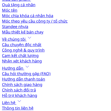
Quà tặng cá nhân
Móc tên
Móc chìa khóa cá nhân hóa
Móc theo yêu cầu công ty / tổ chức
Standee nhựa
Mẫu thiết kế bán chạy
Về chúng tôi
Câu chuyện độc nhất
Công nghệ & quy trình
Cam kết chất lượng
Nhận xét khách hàng
Hướng dẫn
Câu hỏi thường gặp (FAQ)
Hướng dẫn thanh toán
Chính sách giao hàng
Chính sách đổi trả
Hỗ trợ khách hàng
Liên hệ
Thông tin liên hệ