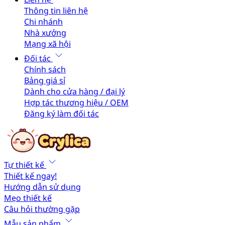
Thông tin liên hệ
Chi nhánh
Nhà xưởng
Mạng xã hội
Đối tác
Chính sách
Bảng giá sỉ
Dành cho cửa hàng / đại lý
Hợp tác thương hiệu / OEM
Đăng ký làm đối tác
Tự thiết kế
Thiết kế ngay!
Hướng dẫn sử dụng
Mẹo thiết kế
Câu hỏi thường gặp
Mẫu sản phẩm