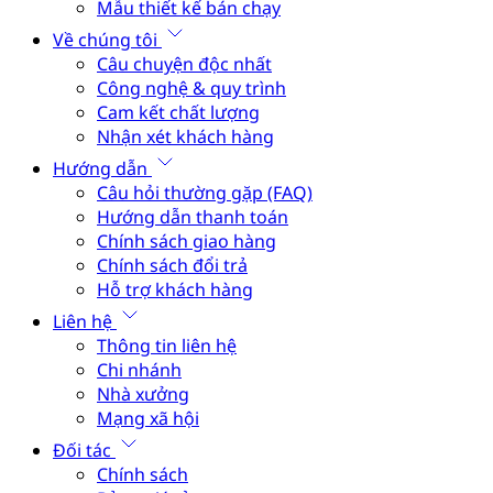
Mẫu thiết kế bán chạy
Về chúng tôi
Câu chuyện độc nhất
Công nghệ & quy trình
Cam kết chất lượng
Nhận xét khách hàng
Hướng dẫn
Câu hỏi thường gặp (FAQ)
Hướng dẫn thanh toán
Chính sách giao hàng
Chính sách đổi trả
Hỗ trợ khách hàng
Liên hệ
Thông tin liên hệ
Chi nhánh
Nhà xưởng
Mạng xã hội
Đối tác
Chính sách