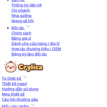
Thông tin liên hệ
Chi nhánh
Nhà xưởng
Mạng xã hội
Đối tác
Chính sách
Bảng giá sỉ
Dành cho cửa hàng / đại lý
Hợp tác thương hiệu / OEM
Đăng ký làm đối tác
Tự thiết kế
Thiết kế ngay!
Hướng dẫn sử dụng
Mẹo thiết kế
Câu hỏi thường gặp
Mẫu sản phẩm