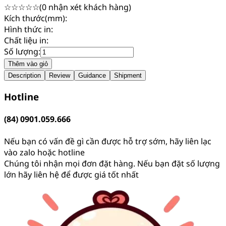
☆
☆
☆
☆
☆
(
0
nhận xét khách hàng)
Kích thước(mm):
Hình thức in:
Chất liệu in:
Số lượng:
Thêm vào giỏ
Description
Review
Guidance
Shipment
Hotline
(84) 0901.059.666
Nếu bạn có vấn đề gì cần được hỗ trợ sớm, hãy liên lạc
vào zalo hoặc hotline
Chúng tôi nhận mọi đơn đặt hàng. Nếu bạn đặt số lượng
lớn hãy liên hệ để được giá tốt nhất