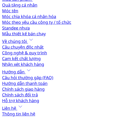
Quà tặng cá nhân
Móc tên
Móc chìa khóa cá nhân hóa
Móc theo yêu cầu công ty / tổ chức
Standee nhựa
Mẫu thiết kế bán chạy
Về chúng tôi
Câu chuyện độc nhất
Công nghệ & quy trình
Cam kết chất lượng
Nhận xét khách hàng
Hướng dẫn
Câu hỏi thường gặp (FAQ)
Hướng dẫn thanh toán
Chính sách giao hàng
Chính sách đổi trả
Hỗ trợ khách hàng
Liên hệ
Thông tin liên hệ