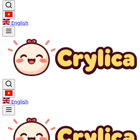
English
English