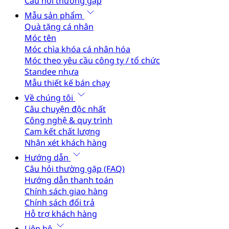
Câu hỏi thường gặp
Mẫu sản phẩm
Quà tặng cá nhân
Móc tên
Móc chìa khóa cá nhân hóa
Móc theo yêu cầu công ty / tổ chức
Standee nhựa
Mẫu thiết kế bán chạy
Về chúng tôi
Câu chuyện độc nhất
Công nghệ & quy trình
Cam kết chất lượng
Nhận xét khách hàng
Hướng dẫn
Câu hỏi thường gặp (FAQ)
Hướng dẫn thanh toán
Chính sách giao hàng
Chính sách đổi trả
Hỗ trợ khách hàng
Liên hệ