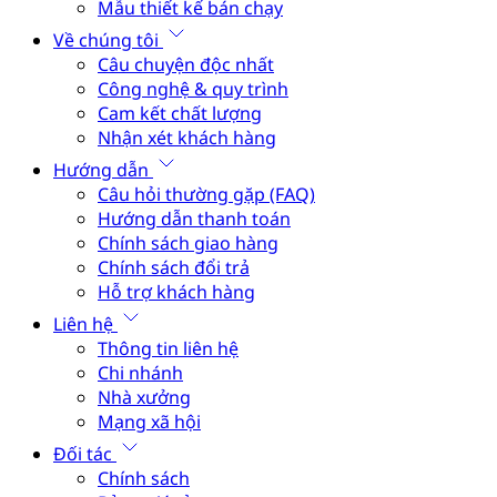
Mẫu thiết kế bán chạy
Về chúng tôi
Câu chuyện độc nhất
Công nghệ & quy trình
Cam kết chất lượng
Nhận xét khách hàng
Hướng dẫn
Câu hỏi thường gặp (FAQ)
Hướng dẫn thanh toán
Chính sách giao hàng
Chính sách đổi trả
Hỗ trợ khách hàng
Liên hệ
Thông tin liên hệ
Chi nhánh
Nhà xưởng
Mạng xã hội
Đối tác
Chính sách