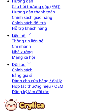
Hướng dẫn
Câu hỏi thường gặp (FAQ)
Hướng dẫn thanh toán
Chính sách giao hàng
Chính sách đổi trả
Hỗ trợ khách hàng
Liên hệ
Thông tin liên hệ
Chi nhánh
Nhà xưởng
Mạng xã hội
Đối tác
Chính sách
Bảng giá sỉ
Dành cho cửa hàng / đại lý
Hợp tác thương hiệu / OEM
Đăng ký làm đối tác