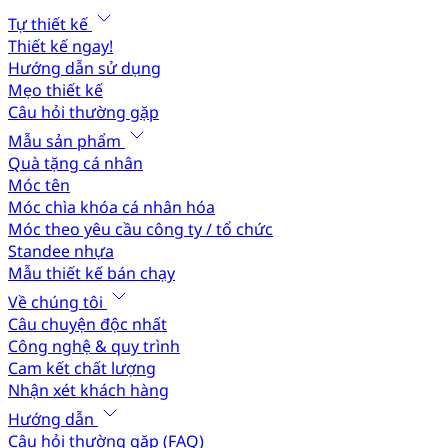
Tự thiết kế
Thiết kế ngay!
Hướng dẫn sử dụng
Mẹo thiết kế
Câu hỏi thường gặp
Mẫu sản phẩm
Quà tặng cá nhân
Móc tên
Móc chìa khóa cá nhân hóa
Móc theo yêu cầu công ty / tổ chức
Standee nhựa
Mẫu thiết kế bán chạy
Về chúng tôi
Câu chuyện độc nhất
Công nghệ & quy trình
Cam kết chất lượng
Nhận xét khách hàng
Hướng dẫn
Câu hỏi thường gặp (FAQ)