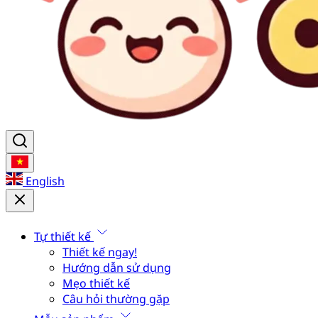
English
Tự thiết kế
Thiết kế ngay!
Hướng dẫn sử dụng
Mẹo thiết kế
Câu hỏi thường gặp