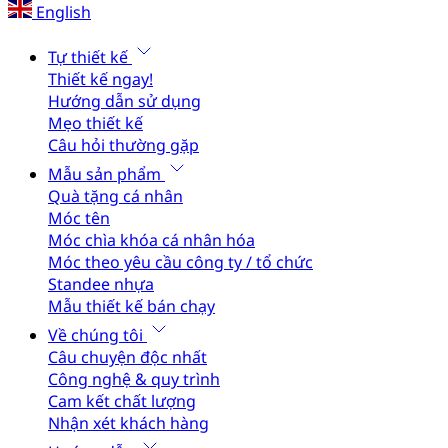
English
Tự thiết kế
Thiết kế ngay!
Hướng dẫn sử dụng
Mẹo thiết kế
Câu hỏi thường gặp
Mẫu sản phẩm
Quà tặng cá nhân
Móc tên
Móc chìa khóa cá nhân hóa
Móc theo yêu cầu công ty / tổ chức
Standee nhựa
Mẫu thiết kế bán chạy
Về chúng tôi
Câu chuyện độc nhất
Công nghệ & quy trình
Cam kết chất lượng
Nhận xét khách hàng