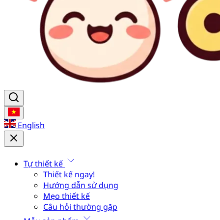
English
Tự thiết kế
Thiết kế ngay!
Hướng dẫn sử dụng
Mẹo thiết kế
Câu hỏi thường gặp