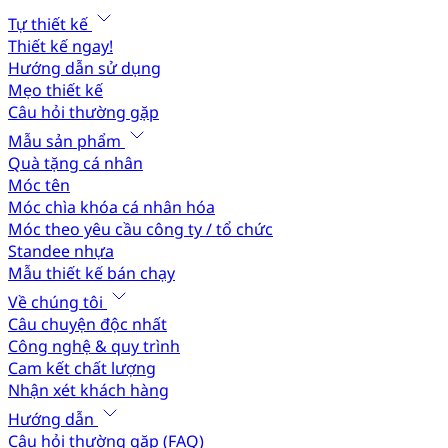
Tự thiết kế
Thiết kế ngay!
Hướng dẫn sử dụng
Mẹo thiết kế
Câu hỏi thường gặp
Mẫu sản phẩm
Quà tặng cá nhân
Móc tên
Móc chìa khóa cá nhân hóa
Móc theo yêu cầu công ty / tổ chức
Standee nhựa
Mẫu thiết kế bán chạy
Về chúng tôi
Câu chuyện độc nhất
Công nghệ & quy trình
Cam kết chất lượng
Nhận xét khách hàng
Hướng dẫn
Câu hỏi thường gặp (FAQ)