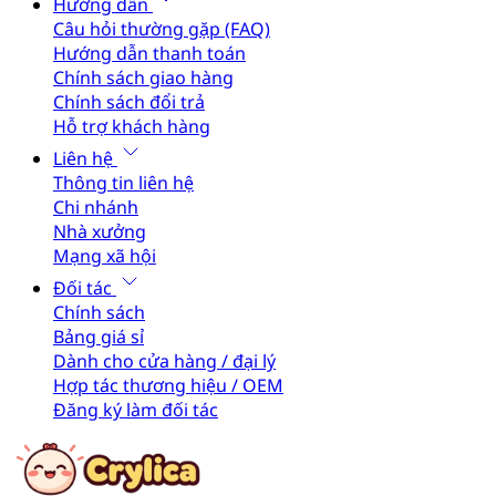
Hướng dẫn
Câu hỏi thường gặp (FAQ)
Hướng dẫn thanh toán
Chính sách giao hàng
Chính sách đổi trả
Hỗ trợ khách hàng
Liên hệ
Thông tin liên hệ
Chi nhánh
Nhà xưởng
Mạng xã hội
Đối tác
Chính sách
Bảng giá sỉ
Dành cho cửa hàng / đại lý
Hợp tác thương hiệu / OEM
Đăng ký làm đối tác