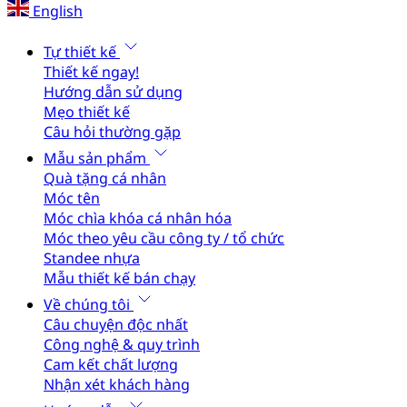
English
Tự thiết kế
Thiết kế ngay!
Hướng dẫn sử dụng
Mẹo thiết kế
Câu hỏi thường gặp
Mẫu sản phẩm
Quà tặng cá nhân
Móc tên
Móc chìa khóa cá nhân hóa
Móc theo yêu cầu công ty / tổ chức
Standee nhựa
Mẫu thiết kế bán chạy
Về chúng tôi
Câu chuyện độc nhất
Công nghệ & quy trình
Cam kết chất lượng
Nhận xét khách hàng