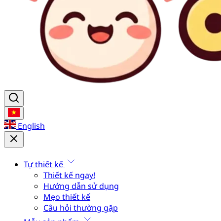
English
Tự thiết kế
Thiết kế ngay!
Hướng dẫn sử dụng
Mẹo thiết kế
Câu hỏi thường gặp