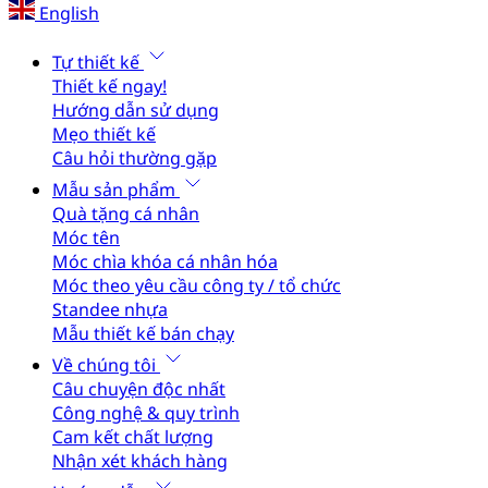
English
Tự thiết kế
Thiết kế ngay!
Hướng dẫn sử dụng
Mẹo thiết kế
Câu hỏi thường gặp
Mẫu sản phẩm
Quà tặng cá nhân
Móc tên
Móc chìa khóa cá nhân hóa
Móc theo yêu cầu công ty / tổ chức
Standee nhựa
Mẫu thiết kế bán chạy
Về chúng tôi
Câu chuyện độc nhất
Công nghệ & quy trình
Cam kết chất lượng
Nhận xét khách hàng