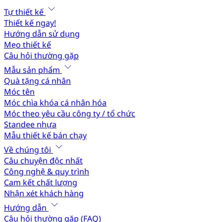
Tự thiết kế
Thiết kế ngay!
Hướng dẫn sử dụng
Mẹo thiết kế
Câu hỏi thường gặp
Mẫu sản phẩm
Quà tặng cá nhân
Móc tên
Móc chìa khóa cá nhân hóa
Móc theo yêu cầu công ty / tổ chức
Standee nhựa
Mẫu thiết kế bán chạy
Về chúng tôi
Câu chuyện độc nhất
Công nghệ & quy trình
Cam kết chất lượng
Nhận xét khách hàng
Hướng dẫn
Câu hỏi thường gặp (FAQ)