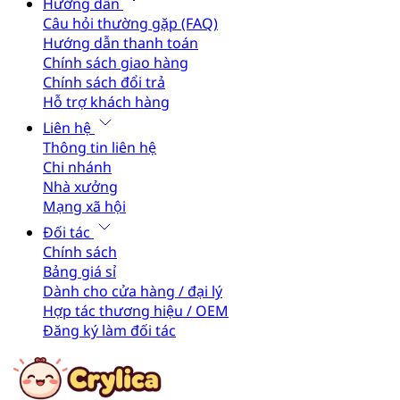
Hướng dẫn
Câu hỏi thường gặp (FAQ)
Hướng dẫn thanh toán
Chính sách giao hàng
Chính sách đổi trả
Hỗ trợ khách hàng
Liên hệ
Thông tin liên hệ
Chi nhánh
Nhà xưởng
Mạng xã hội
Đối tác
Chính sách
Bảng giá sỉ
Dành cho cửa hàng / đại lý
Hợp tác thương hiệu / OEM
Đăng ký làm đối tác