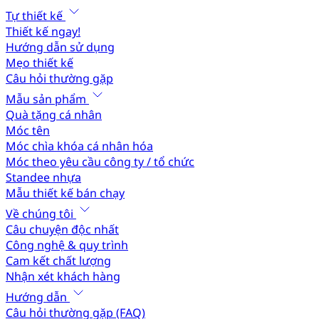
Tự thiết kế
Thiết kế ngay!
Hướng dẫn sử dụng
Mẹo thiết kế
Câu hỏi thường gặp
Mẫu sản phẩm
Quà tặng cá nhân
Móc tên
Móc chìa khóa cá nhân hóa
Móc theo yêu cầu công ty / tổ chức
Standee nhựa
Mẫu thiết kế bán chạy
Về chúng tôi
Câu chuyện độc nhất
Công nghệ & quy trình
Cam kết chất lượng
Nhận xét khách hàng
Hướng dẫn
Câu hỏi thường gặp (FAQ)