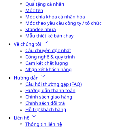
Quà tặng cá nhân
Móc tên
Móc chìa khóa cá nhân hóa
Móc theo yêu cầu công ty / tổ chức
Standee nhựa
Mẫu thiết kế bán chạy
Về chúng tôi
Câu chuyện độc nhất
Công nghệ & quy trình
Cam kết chất lượng
Nhận xét khách hàng
Hướng dẫn
Câu hỏi thường gặp (FAQ)
Hướng dẫn thanh toán
Chính sách giao hàng
Chính sách đổi trả
Hỗ trợ khách hàng
Liên hệ
Thông tin liên hệ