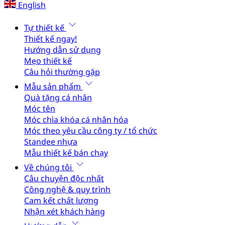
English
Tự thiết kế
Thiết kế ngay!
Hướng dẫn sử dụng
Mẹo thiết kế
Câu hỏi thường gặp
Mẫu sản phẩm
Quà tặng cá nhân
Móc tên
Móc chìa khóa cá nhân hóa
Móc theo yêu cầu công ty / tổ chức
Standee nhựa
Mẫu thiết kế bán chạy
Về chúng tôi
Câu chuyện độc nhất
Công nghệ & quy trình
Cam kết chất lượng
Nhận xét khách hàng