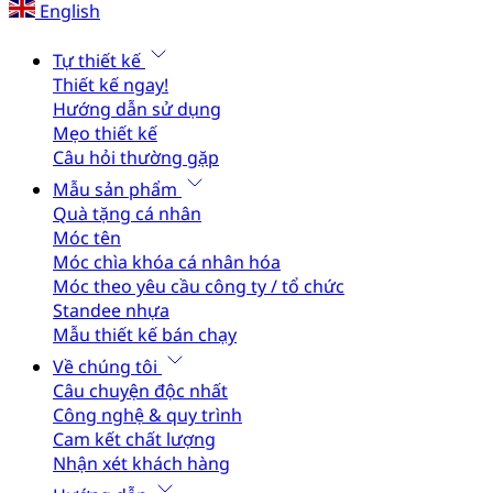
English
Tự thiết kế
Thiết kế ngay!
Hướng dẫn sử dụng
Mẹo thiết kế
Câu hỏi thường gặp
Mẫu sản phẩm
Quà tặng cá nhân
Móc tên
Móc chìa khóa cá nhân hóa
Móc theo yêu cầu công ty / tổ chức
Standee nhựa
Mẫu thiết kế bán chạy
Về chúng tôi
Câu chuyện độc nhất
Công nghệ & quy trình
Cam kết chất lượng
Nhận xét khách hàng