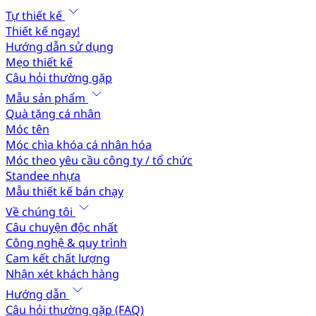
Tự thiết kế
Thiết kế ngay!
Hướng dẫn sử dụng
Mẹo thiết kế
Câu hỏi thường gặp
Mẫu sản phẩm
Quà tặng cá nhân
Móc tên
Móc chìa khóa cá nhân hóa
Móc theo yêu cầu công ty / tổ chức
Standee nhựa
Mẫu thiết kế bán chạy
Về chúng tôi
Câu chuyện độc nhất
Công nghệ & quy trình
Cam kết chất lượng
Nhận xét khách hàng
Hướng dẫn
Câu hỏi thường gặp (FAQ)