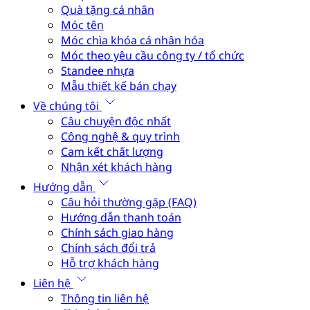
Quà tặng cá nhân
Móc tên
Móc chìa khóa cá nhân hóa
Móc theo yêu cầu công ty / tổ chức
Standee nhựa
Mẫu thiết kế bán chạy
Về chúng tôi
Câu chuyện độc nhất
Công nghệ & quy trình
Cam kết chất lượng
Nhận xét khách hàng
Hướng dẫn
Câu hỏi thường gặp (FAQ)
Hướng dẫn thanh toán
Chính sách giao hàng
Chính sách đổi trả
Hỗ trợ khách hàng
Liên hệ
Thông tin liên hệ