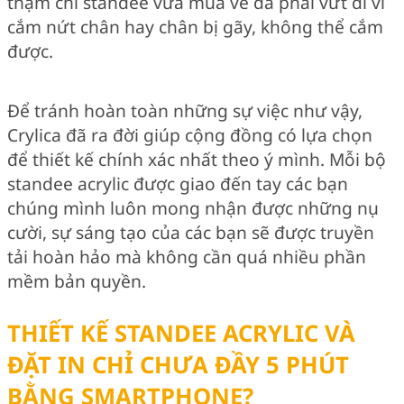
thậm chí standee vừa mua về đã phải vứt đi vì
cắm nứt chân hay chân bị gãy, không thể cắm
được.
Để tránh hoàn toàn những sự việc như vậy,
Crylica đã ra đời giúp cộng đồng có lựa chọn
để thiết kế chính xác nhất theo ý mình. Mỗi bộ
standee acrylic được giao đến tay các bạn
chúng mình luôn mong nhận được những nụ
cười, sự sáng tạo của các bạn sẽ được truyền
tải hoàn hảo mà không cần quá nhiều phần
mềm bản quyền.
THIẾT KẾ STANDEE ACRYLIC VÀ
ĐẶT IN CHỈ CHƯA ĐẦY 5 PHÚT
BẰNG SMARTPHONE?