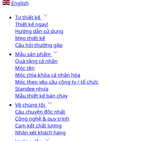
English
Tự thiết kế
Thiết kế ngay!
Hướng dẫn sử dụng
Mẹo thiết kế
Câu hỏi thường gặp
Mẫu sản phẩm
Quà tặng cá nhân
Móc tên
Móc chìa khóa cá nhân hóa
Móc theo yêu cầu công ty / tổ chức
Standee nhựa
Mẫu thiết kế bán chạy
Về chúng tôi
Câu chuyện độc nhất
Công nghệ & quy trình
Cam kết chất lượng
Nhận xét khách hàng