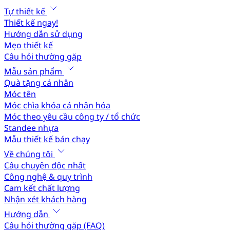
Tự thiết kế
Thiết kế ngay!
Hướng dẫn sử dụng
Mẹo thiết kế
Câu hỏi thường gặp
Mẫu sản phẩm
Quà tặng cá nhân
Móc tên
Móc chìa khóa cá nhân hóa
Móc theo yêu cầu công ty / tổ chức
Standee nhựa
Mẫu thiết kế bán chạy
Về chúng tôi
Câu chuyện độc nhất
Công nghệ & quy trình
Cam kết chất lượng
Nhận xét khách hàng
Hướng dẫn
Câu hỏi thường gặp (FAQ)