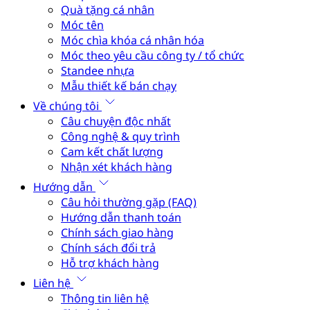
Quà tặng cá nhân
Móc tên
Móc chìa khóa cá nhân hóa
Móc theo yêu cầu công ty / tổ chức
Standee nhựa
Mẫu thiết kế bán chạy
Về chúng tôi
Câu chuyện độc nhất
Công nghệ & quy trình
Cam kết chất lượng
Nhận xét khách hàng
Hướng dẫn
Câu hỏi thường gặp (FAQ)
Hướng dẫn thanh toán
Chính sách giao hàng
Chính sách đổi trả
Hỗ trợ khách hàng
Liên hệ
Thông tin liên hệ