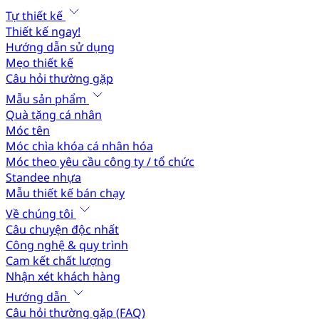
Tự thiết kế
Thiết kế ngay!
Hướng dẫn sử dụng
Mẹo thiết kế
Câu hỏi thường gặp
Mẫu sản phẩm
Quà tặng cá nhân
Móc tên
Móc chìa khóa cá nhân hóa
Móc theo yêu cầu công ty / tổ chức
Standee nhựa
Mẫu thiết kế bán chạy
Về chúng tôi
Câu chuyện độc nhất
Công nghệ & quy trình
Cam kết chất lượng
Nhận xét khách hàng
Hướng dẫn
Câu hỏi thường gặp (FAQ)