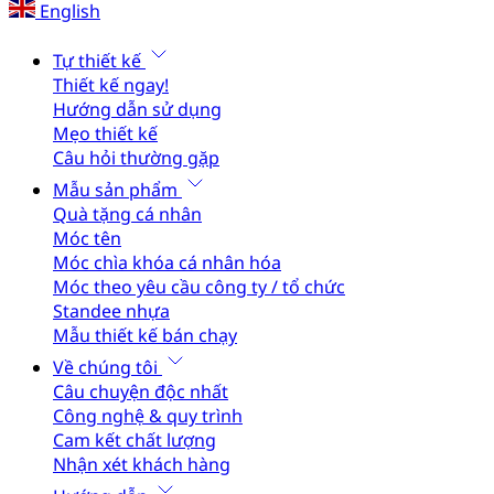
English
Tự thiết kế
Thiết kế ngay!
Hướng dẫn sử dụng
Mẹo thiết kế
Câu hỏi thường gặp
Mẫu sản phẩm
Quà tặng cá nhân
Móc tên
Móc chìa khóa cá nhân hóa
Móc theo yêu cầu công ty / tổ chức
Standee nhựa
Mẫu thiết kế bán chạy
Về chúng tôi
Câu chuyện độc nhất
Công nghệ & quy trình
Cam kết chất lượng
Nhận xét khách hàng