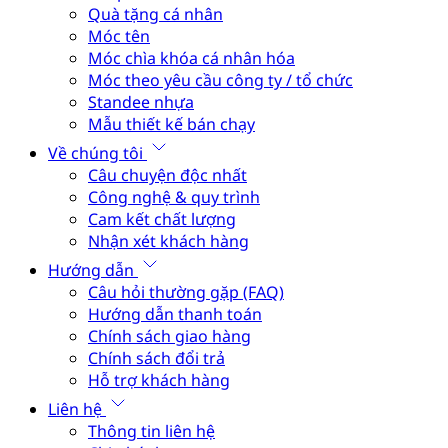
Quà tặng cá nhân
Móc tên
Móc chìa khóa cá nhân hóa
Móc theo yêu cầu công ty / tổ chức
Standee nhựa
Mẫu thiết kế bán chạy
Về chúng tôi
Câu chuyện độc nhất
Công nghệ & quy trình
Cam kết chất lượng
Nhận xét khách hàng
Hướng dẫn
Câu hỏi thường gặp (FAQ)
Hướng dẫn thanh toán
Chính sách giao hàng
Chính sách đổi trả
Hỗ trợ khách hàng
Liên hệ
Thông tin liên hệ