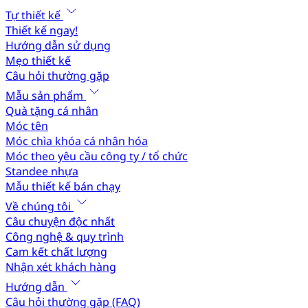
Tự thiết kế
Thiết kế ngay!
Hướng dẫn sử dụng
Mẹo thiết kế
Câu hỏi thường gặp
Mẫu sản phẩm
Quà tặng cá nhân
Móc tên
Móc chìa khóa cá nhân hóa
Móc theo yêu cầu công ty / tổ chức
Standee nhựa
Mẫu thiết kế bán chạy
Về chúng tôi
Câu chuyện độc nhất
Công nghệ & quy trình
Cam kết chất lượng
Nhận xét khách hàng
Hướng dẫn
Câu hỏi thường gặp (FAQ)