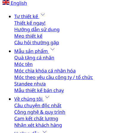
English
Tự thiết kế
Thiết kế ngay!
Hướng dẫn sử dụng
Mẹo thiết kế
Câu hỏi thường gặp
Mẫu sản phẩm
Quà tặng cá nhân
Móc tên
Móc chìa khóa cá nhân hóa
Móc theo yêu cầu công ty / tổ chức
Standee nhựa
Mẫu thiết kế bán chạy
Về chúng tôi
Câu chuyện độc nhất
Công nghệ & quy trình
Cam kết chất lượng
Nhận xét khách hàng