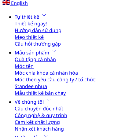
English
Tự thiết kế
Thiết kế ngay!
Hướng dẫn sử dụng
Mẹo thiết kế
Câu hỏi thường gặp
Mẫu sản phẩm
Quà tặng cá nhân
Móc tên
Móc chìa khóa cá nhân hóa
Móc theo yêu cầu công ty / tổ chức
Standee nhựa
Mẫu thiết kế bán chạy
Về chúng tôi
Câu chuyện độc nhất
Công nghệ & quy trình
Cam kết chất lượng
Nhận xét khách hàng