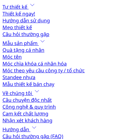
Tự thiết kế
Thiết kế ngay!
Hướng dẫn sử dụng
Mẹo thiết kế
Câu hỏi thường gặp
Mẫu sản phẩm
Quà tặng cá nhân
Móc tên
Móc chìa khóa cá nhân hóa
Móc theo yêu cầu công ty / tổ chức
Standee nhựa
Mẫu thiết kế bán chạy
Về chúng tôi
Câu chuyện độc nhất
Công nghệ & quy trình
Cam kết chất lượng
Nhận xét khách hàng
Hướng dẫn
Câu hỏi thường gặp (FAQ)