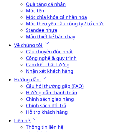
Quà tặng cá nhân
Móc tên
Móc chìa khóa cá nhân hóa
Móc theo yêu cầu công ty / tổ chức
Standee nhựa
Mẫu thiết kế bán chạy
Về chúng tôi
Câu chuyện độc nhất
Công nghệ & quy trình
Cam kết chất lượng
Nhận xét khách hàng
Hướng dẫn
Câu hỏi thường gặp (FAQ)
Hướng dẫn thanh toán
Chính sách giao hàng
Chính sách đổi trả
Hỗ trợ khách hàng
Liên hệ
Thông tin liên hệ