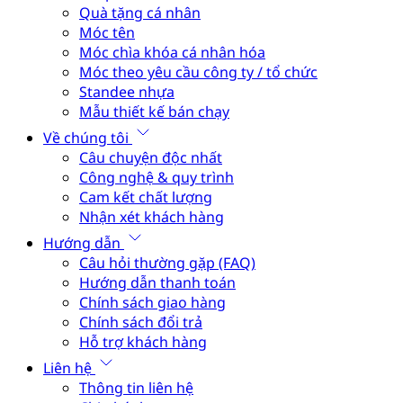
Quà tặng cá nhân
Móc tên
Móc chìa khóa cá nhân hóa
Móc theo yêu cầu công ty / tổ chức
Standee nhựa
Mẫu thiết kế bán chạy
Về chúng tôi
Câu chuyện độc nhất
Công nghệ & quy trình
Cam kết chất lượng
Nhận xét khách hàng
Hướng dẫn
Câu hỏi thường gặp (FAQ)
Hướng dẫn thanh toán
Chính sách giao hàng
Chính sách đổi trả
Hỗ trợ khách hàng
Liên hệ
Thông tin liên hệ