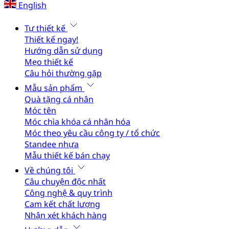
English
Tự thiết kế
Thiết kế ngay!
Hướng dẫn sử dụng
Mẹo thiết kế
Câu hỏi thường gặp
Mẫu sản phẩm
Quà tặng cá nhân
Móc tên
Móc chìa khóa cá nhân hóa
Móc theo yêu cầu công ty / tổ chức
Standee nhựa
Mẫu thiết kế bán chạy
Về chúng tôi
Câu chuyện độc nhất
Công nghệ & quy trình
Cam kết chất lượng
Nhận xét khách hàng