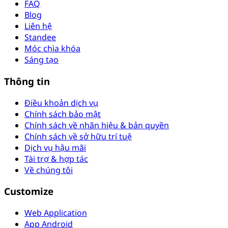
FAQ
Blog
Liên hệ
Standee
Móc chìa khóa
Sáng tạo
Thông tin
Điều khoản dịch vụ
Chính sách bảo mật
Chính sách về nhãn hiệu & bản quyền
Chính sách về sở hữu trí tuệ
Dịch vụ hậu mãi
Tài trợ & hợp tác
Về chúng tôi
Customize
Web Application
App Android