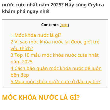
nước cute nhất năm 2025? Hãy cùng Crylica
khám phá ngay nhé!
Contents
[
hide
]
1
Móc khóa nước là gì?
2
Vì sao móc khóa nước lại được giới trẻ
yêu thích?
3
Top 10 mẫu móc khóa nước cute nhất
năm 2025
4
Cách bảo quản móc khóa nước để luôn
bền đẹp
5
Mua móc khóa nước cute ở đâu uy tín?
MÓC KHÓA NƯỚC LÀ GÌ?