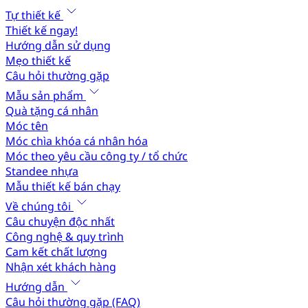
Tự thiết kế
Thiết kế ngay!
Hướng dẫn sử dụng
Mẹo thiết kế
Câu hỏi thường gặp
Mẫu sản phẩm
Quà tặng cá nhân
Móc tên
Móc chìa khóa cá nhân hóa
Móc theo yêu cầu công ty / tổ chức
Standee nhựa
Mẫu thiết kế bán chạy
Về chúng tôi
Câu chuyện độc nhất
Công nghệ & quy trình
Cam kết chất lượng
Nhận xét khách hàng
Hướng dẫn
Câu hỏi thường gặp (FAQ)