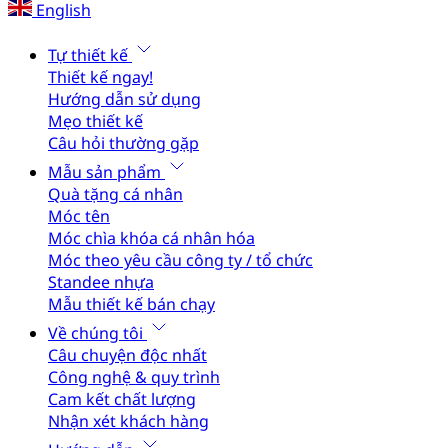
English
Tự thiết kế
Thiết kế ngay!
Hướng dẫn sử dụng
Mẹo thiết kế
Câu hỏi thường gặp
Mẫu sản phẩm
Quà tặng cá nhân
Móc tên
Móc chìa khóa cá nhân hóa
Móc theo yêu cầu công ty / tổ chức
Standee nhựa
Mẫu thiết kế bán chạy
Về chúng tôi
Câu chuyện độc nhất
Công nghệ & quy trình
Cam kết chất lượng
Nhận xét khách hàng