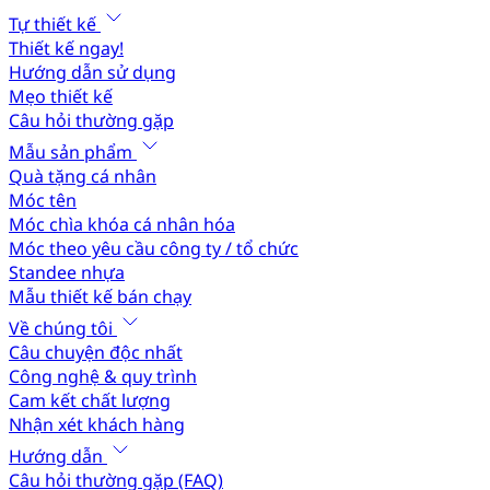
Tự thiết kế
Thiết kế ngay!
Hướng dẫn sử dụng
Mẹo thiết kế
Câu hỏi thường gặp
Mẫu sản phẩm
Quà tặng cá nhân
Móc tên
Móc chìa khóa cá nhân hóa
Móc theo yêu cầu công ty / tổ chức
Standee nhựa
Mẫu thiết kế bán chạy
Về chúng tôi
Câu chuyện độc nhất
Công nghệ & quy trình
Cam kết chất lượng
Nhận xét khách hàng
Hướng dẫn
Câu hỏi thường gặp (FAQ)