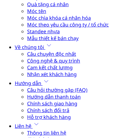
Quà tặng cá nhân
Móc tên
Móc chìa khóa cá nhân hóa
Móc theo yêu cầu công ty / tổ chức
Standee nhựa
Mẫu thiết kế bán chạy
Về chúng tôi
Câu chuyện độc nhất
Công nghệ & quy trình
Cam kết chất lượng
Nhận xét khách hàng
Hướng dẫn
Câu hỏi thường gặp (FAQ)
Hướng dẫn thanh toán
Chính sách giao hàng
Chính sách đổi trả
Hỗ trợ khách hàng
Liên hệ
Thông tin liên hệ