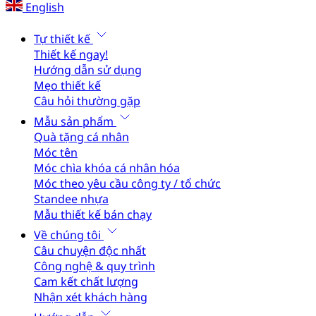
English
Tự thiết kế
Thiết kế ngay!
Hướng dẫn sử dụng
Mẹo thiết kế
Câu hỏi thường gặp
Mẫu sản phẩm
Quà tặng cá nhân
Móc tên
Móc chìa khóa cá nhân hóa
Móc theo yêu cầu công ty / tổ chức
Standee nhựa
Mẫu thiết kế bán chạy
Về chúng tôi
Câu chuyện độc nhất
Công nghệ & quy trình
Cam kết chất lượng
Nhận xét khách hàng