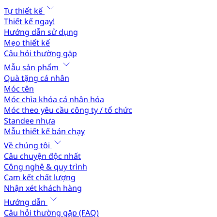
Tự thiết kế
Thiết kế ngay!
Hướng dẫn sử dụng
Mẹo thiết kế
Câu hỏi thường gặp
Mẫu sản phẩm
Quà tặng cá nhân
Móc tên
Móc chìa khóa cá nhân hóa
Móc theo yêu cầu công ty / tổ chức
Standee nhựa
Mẫu thiết kế bán chạy
Về chúng tôi
Câu chuyện độc nhất
Công nghệ & quy trình
Cam kết chất lượng
Nhận xét khách hàng
Hướng dẫn
Câu hỏi thường gặp (FAQ)