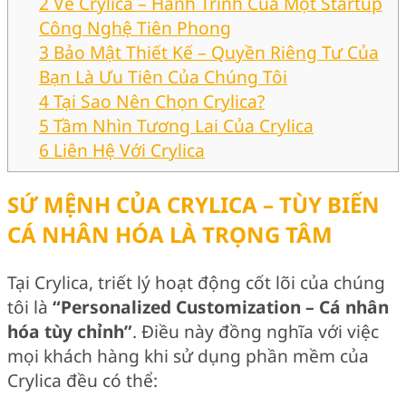
2
Về Crylica – Hành Trình Của Một Startup
Công Nghệ Tiên Phong
3
Bảo Mật Thiết Kế – Quyền Riêng Tư Của
Bạn Là Ưu Tiên Của Chúng Tôi
4
Tại Sao Nên Chọn Crylica?
5
Tầm Nhìn Tương Lai Của Crylica
6
Liên Hệ Với Crylica
SỨ MỆNH CỦA CRYLICA – TÙY BIẾN
CÁ NHÂN HÓA LÀ TRỌNG TÂM
Tại Crylica, triết lý hoạt động cốt lõi của chúng
tôi là
“Personalized Customization – Cá nhân
hóa tùy chỉnh”
. Điều này đồng nghĩa với việc
mọi khách hàng khi sử dụng phần mềm của
Crylica đều có thể: