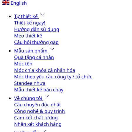
English
Tự thiết kế
Thiết kế ngay!
Hướng dẫn sử dụng
Mẹo thiết kế
Câu hỏi thường gặp
Mẫu sản phẩm
Quà tặng cá nhân
Móc tên
Móc chìa khóa cá nhân hóa
Móc theo yêu cầu công ty / tổ chức
Standee nhựa
Mẫu thiết kế bán chạy
Về chúng tôi
Câu chuyện độc nhất
Công nghệ & quy trình
Cam kết chất lượng
Nhận xét khách hàng