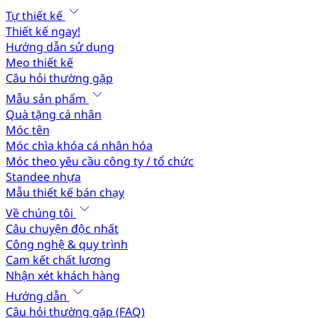
Tự thiết kế
Thiết kế ngay!
Hướng dẫn sử dụng
Mẹo thiết kế
Câu hỏi thường gặp
Mẫu sản phẩm
Quà tặng cá nhân
Móc tên
Móc chìa khóa cá nhân hóa
Móc theo yêu cầu công ty / tổ chức
Standee nhựa
Mẫu thiết kế bán chạy
Về chúng tôi
Câu chuyện độc nhất
Công nghệ & quy trình
Cam kết chất lượng
Nhận xét khách hàng
Hướng dẫn
Câu hỏi thường gặp (FAQ)