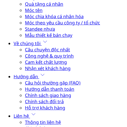
Quà tặng cá nhân
Móc tên
Móc chìa khóa cá nhân hóa
Móc theo yêu cầu công ty / tổ chức
Standee nhựa
Mẫu thiết kế bán chạy
Về chúng tôi
Câu chuyện độc nhất
Công nghệ & quy trình
Cam kết chất lượng
Nhận xét khách hàng
Hướng dẫn
Câu hỏi thường gặp (FAQ)
Hướng dẫn thanh toán
Chính sách giao hàng
Chính sách đổi trả
Hỗ trợ khách hàng
Liên hệ
Thông tin liên hệ